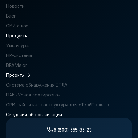
Новости
Блог
СМИ о нас
Продукты
Умная урна
HR-системы
BPA Vision
Проекты
Система обнаружения БПЛА
ПАК «Умная сортировка»
CRM, сайт и инфраструктура для «ТвойПрокат»
Сведения об организации
8 (800) 555-85-23