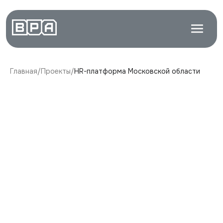
Главная
/
Проекты
/
HR-платформа Московской области
[ Технологический стек ]
Docker
React