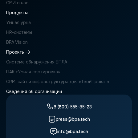
СМИ о нас
Продукты
Умная урна
HR-системы
BPA Vision
Проекты
Система обнаружения БПЛА
ПАК «Умная сортировка»
CRM, сайт и инфраструктура для «ТвойПрокат»
Сведения об организации
8 (800) 555-85-23
press@bpa.tech
info@bpa.tech