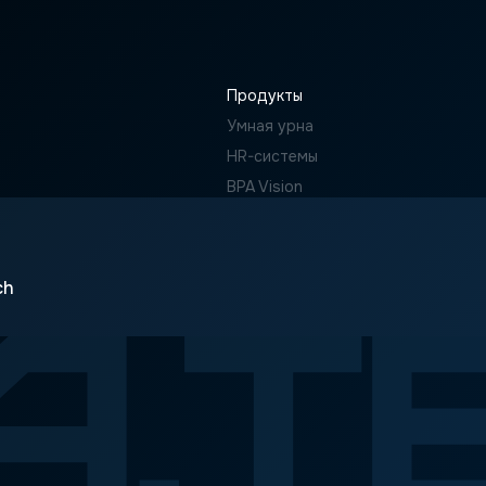
Продукты
Умная урна
HR-системы
BPA Vision
ch