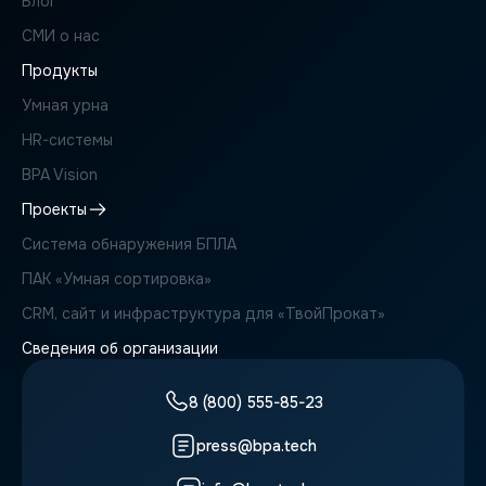
Блог
СМИ о нас
Продукты
Умная урна
HR-системы
BPA Vision
Проекты
Система обнаружения БПЛА
ПАК «Умная сортировка»
CRM, сайт и инфраструктура для «ТвойПрокат»
Сведения об организации
8 (800) 555-85-23
press@bpa.tech